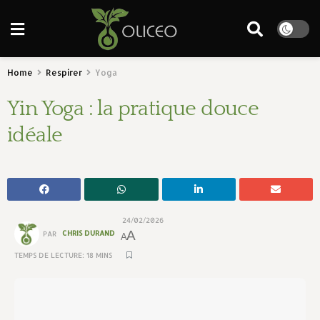
Home
Respirer
Yoga
Yin Yoga : la pratique douce
idéale
24/02/2026
A
PAR
CHRIS DURAND
A
TEMPS DE LECTURE: 18 MINS