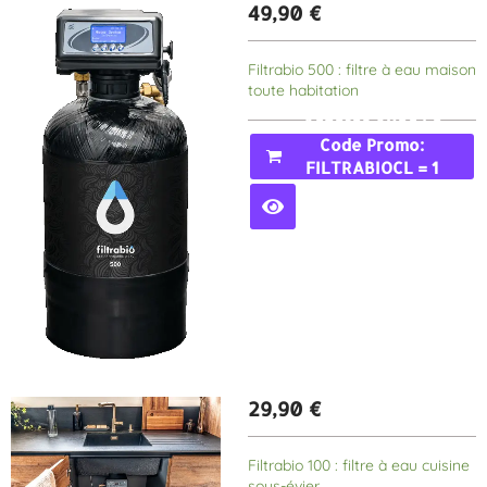
49,90
€
Filtrabio 500 : filtre à eau maison
toute habitation
Acheter Avec Le
Code Promo:
FILTRABIOCL = 1
MOIS GRATUIT
29,90
€
Filtrabio 100 : filtre à eau cuisine
sous-évier