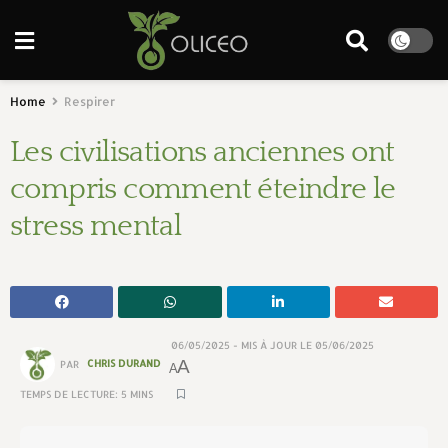
Home
Respirer
Les civilisations anciennes ont
compris comment éteindre le
stress mental
06/05/2025 - MIS À JOUR LE 05/06/2025
A
PAR
CHRIS DURAND
A
TEMPS DE LECTURE: 5 MINS