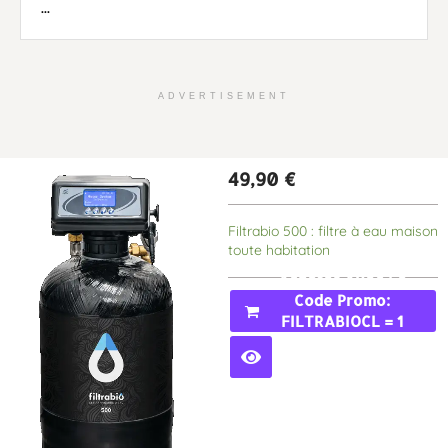
...
ADVERTISEMENT
49,90
€
Filtrabio 500 : filtre à eau maison
toute habitation
Acheter Avec Le
Code Promo:
FILTRABIOCL = 1
MOIS GRATUIT