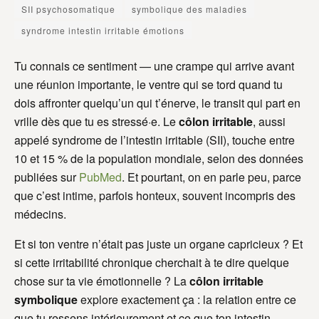
SII psychosomatique
symbolique des maladies
syndrome intestin irritable émotions
Tu connais ce sentiment — une crampe qui arrive avant
une réunion importante, le ventre qui se tord quand tu
dois affronter quelqu’un qui t’énerve, le transit qui part en
vrille dès que tu es stressé·e. Le
côlon irritable
, aussi
appelé syndrome de l’intestin irritable (SII), touche entre
10 et 15 % de la population mondiale, selon des données
publiées sur
PubMed
. Et pourtant, on en parle peu, parce
que c’est intime, parfois honteux, souvent incompris des
médecins.
Et si ton ventre n’était pas juste un organe capricieux ? Et
si cette irritabilité chronique cherchait à te dire quelque
chose sur ta vie émotionnelle ? La
côlon irritable
symbolique
explore exactement ça : la relation entre ce
que tu ressens intérieurement et ce que ton intestin