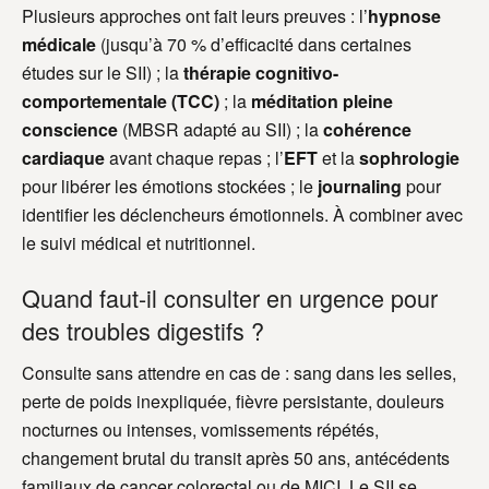
Plusieurs approches ont fait leurs preuves : l’
hypnose
médicale
(jusqu’à 70 % d’efficacité dans certaines
études sur le SII) ; la
thérapie cognitivo-
comportementale (TCC)
; la
méditation pleine
conscience
(MBSR adapté au SII) ; la
cohérence
cardiaque
avant chaque repas ; l’
EFT
et la
sophrologie
pour libérer les émotions stockées ; le
journaling
pour
identifier les déclencheurs émotionnels. À combiner avec
le suivi médical et nutritionnel.
Quand faut-il consulter en urgence pour
des troubles digestifs ?
Consulte sans attendre en cas de : sang dans les selles,
perte de poids inexpliquée, fièvre persistante, douleurs
nocturnes ou intenses, vomissements répétés,
changement brutal du transit après 50 ans, antécédents
familiaux de cancer colorectal ou de MICI. Le SII se