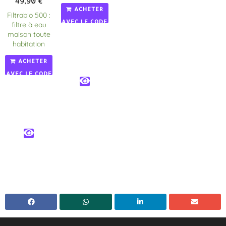
49,90
€
ACHETER
Filtrabio 500 :
AVEC LE CODE
filtre à eau
maison toute
PROMO:
habitation
FILTRABIOCL =
1 MOIS
ACHETER
GRATUIT
AVEC LE CODE
PROMO:
FILTRABIOCL =
1 MOIS
GRATUIT