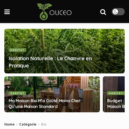
HABITAT
Isolation Naturelle : Le Chanvre en
Pratique
HABITAT
HABITAT
Ma Maison Bio M’a Coûté Moins Cher
Budget : 
Qu’une Maison Standard
Maison Bio
Home
Catégorie
Bio