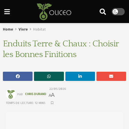
Home
Vivre
Habitat
Enduits Terre & Chaux : Choisir
les Bonnes Finitions
22/05/2026
A
PAR
CHRIS DURAND
A
TEMPS DE LECTURE: 12 MINS