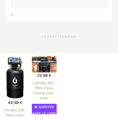
...
ADVERTISEMENT
29,90
€
Filtrabio 100 :
filtre à eau
cuisine sous-
évier
49,90
€
ACHETER
Filtrabio 500 :
AVEC LE CODE
filtre à eau