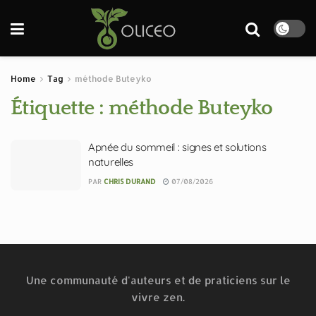
Home
Tag
méthode Buteyko
Étiquette :
méthode Buteyko
Apnée du sommeil : signes et solutions
naturelles
PAR
CHRIS DURAND
07/08/2026
Une communauté d'auteurs et de praticiens sur le
vivre zen.