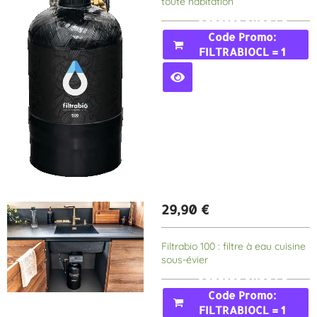
toute habitation
Acheter Avec Le
Code Promo:
FILTRABIOCL = 1
MOIS GRATUIT
29,90
€
Filtrabio 100 : filtre à eau cuisine
sous-évier
Acheter Avec Le
Code Promo:
FILTRABIOCL = 1