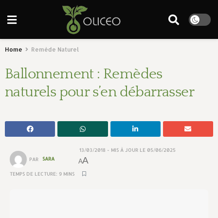
Home
Remède Naturel
Ballonnement : Remèdes
naturels pour s’en débarrasser
13/03/2018 - MIS À JOUR LE 05/06/2025
A
PAR
SARA
A
TEMPS DE LECTURE: 9 MINS