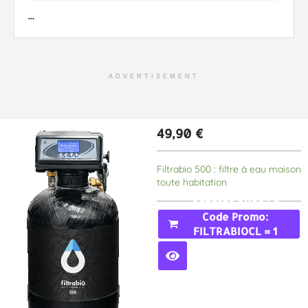
...
ADVERTISEMENT
49,90
€
Filtrabio 500 : filtre à eau maison
toute habitation
Acheter Avec Le
Code Promo:
FILTRABIOCL = 1
MOIS GRATUIT