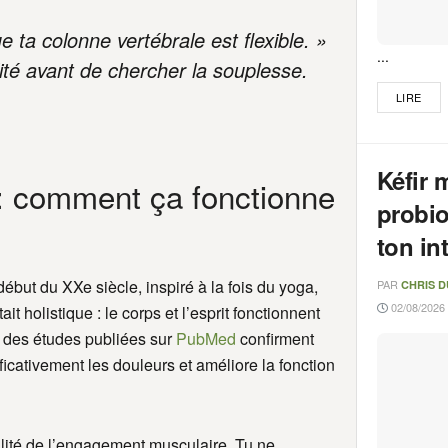
e ta colonne vertébrale est flexible. »
...
lité avant de chercher la souplesse.
LIRE
Kéfir 
 : comment ça fonctionne
probio
ton in
but du XXe siècle, inspiré à la fois du yoga,
PAR
CHRIS 
02/08/2026 
it holistique : le corps et l’esprit fonctionnent
i, des études publiées sur
PubMed
confirment
ificativement les douleurs et améliore la fonction
ualité de l’engagement musculaire. Tu ne