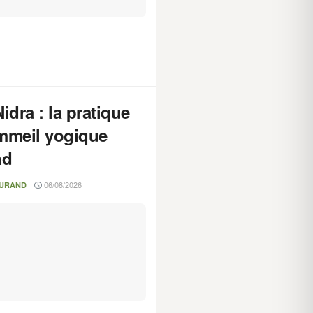
idra : la pratique
mmeil yogique
nd
06/08/2026
DURAND