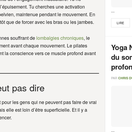
à l’épuisement. Tu cherches une activation
...
 pelvien, maintenue pendant le mouvement. En
tôt que de forcer avec les bras ou les jambes.
LIRE
nnes souffrant de
lombalgies chroniques
, le
amment avant chaque mouvement. Le pilates
Yoga N
nt la conscience vers ce muscle profond avant
du so
profo
PAR
CHRIS 
ut pas dire
st pour les gens qui ne peuvent pas faire de vrai
 elle est loin d’être superficielle. Et il y a
encer.
...