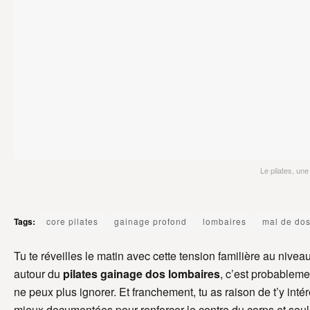
Le pilates, une
Tags:
core pilates
gainage profond
lombaires
mal de do
Tu te réveilles le matin avec cette tension familière au nive
autour du
pilates gainage dos lombaires
, c’est probableme
ne peux plus ignorer. Et franchement, tu as raison de t’y intér
mieux documentées pour renforcer le centre du corps et soul