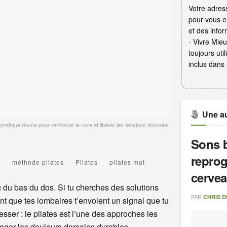
Votre adres
pour vous en
et des infor
- Vivre Mie
toujours util
inclus dans 
Une au
 pratique douce pour renforcer le core et libérer les tensions dorsales.
Sons b
repro
s
méthode pilates
Pilates
pilates mat
cervea
au du bas du dos. Si tu cherches des solutions
PAR
CHRIS 
nt que tes lombaires t’envoient un signal que tu
esser : le pilates est l’une des approches les
ager les douleurs dorsales durables.