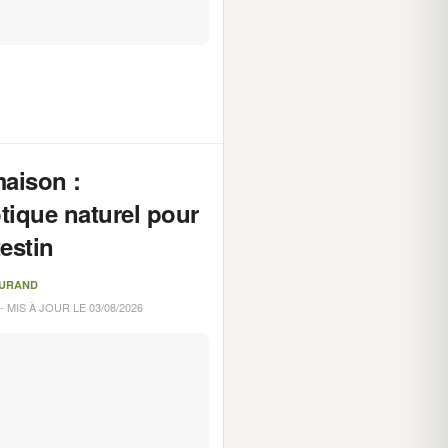
maison :
tique naturel pour
testin
DURAND
- MIS À JOUR LE 03/08/2026