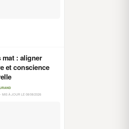
s mat : aligner
e et conscience
elle
DURAND
- MIS À JOUR LE 08/08/2026