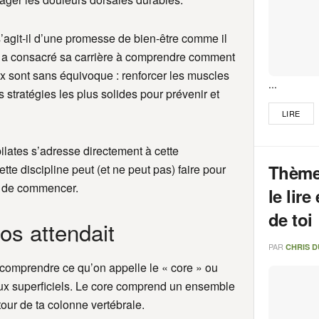
 s’agit-il d’une promesse de bien-être comme il
l a consacré sa carrière à comprendre comment
aux sont sans équivoque : renforcer les muscles
...
s stratégies les plus solides pour prévenir et
LIRE
ilates s’adresse directement à cette
Thème
te discipline peut (et ne peut pas) faire pour
nt de commencer.
le lire
de toi
dos attendait
PAR
CHRIS 
de comprendre ce qu’on appelle le « core » ou
aux superficiels. Le core comprend un ensemble
our de ta colonne vertébrale.