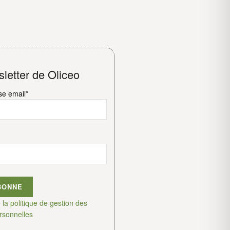
letter de Oliceo
se email*
e
la politique de gestion des
rsonnelles