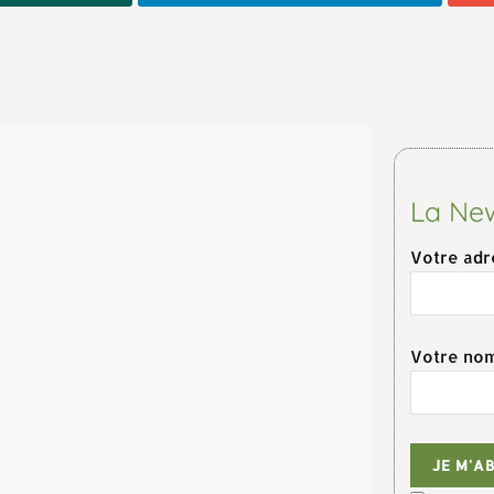
La New
Votre adr
Votre no