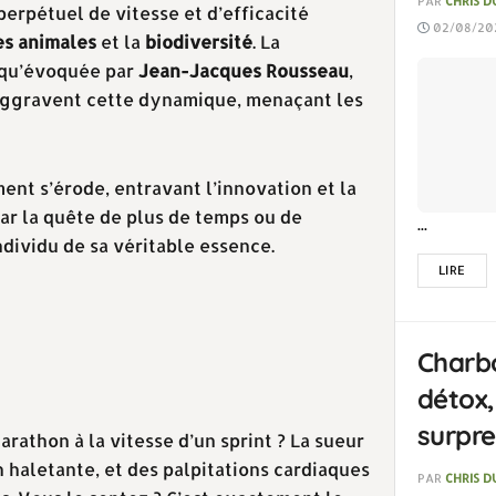
PAR
CHRIS 
erpétuel de vitesse et d’efficacité
02/08/202
s animales
et la
biodiversité
. La
e qu’évoquée par
Jean-Jacques Rousseau
,
ggravent cette dynamique, menaçant les
nt s’érode, entravant l’innovation et la
ar la quête de plus de temps ou de
...
ndividu de sa véritable essence.
LIRE
Charbo
détox,
surpr
rathon à la vitesse d’un sprint ? La sueur
n haletante, et des palpitations cardiaques
PAR
CHRIS 