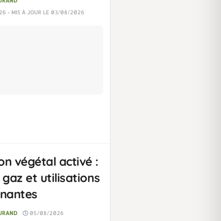
DURAND
6 - MIS À JOUR LE 03/08/2026
n végétal activé :
 gaz et utilisations
enantes
DURAND
05/08/2026