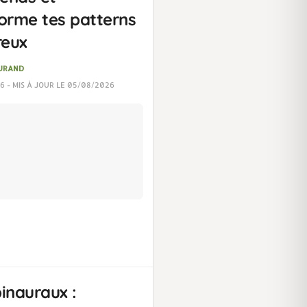
orme tes patterns
eux
DURAND
6 - MIS À JOUR LE 05/08/2026
inauraux :