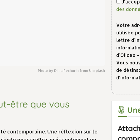
J'acce
des donné
Votre adr
utilisée 
lettre d'i
informatio
d'Oliceo 
Vous pouve
de désinsc
Photo by Dima Pechurin from Unsplash
d'informat
ut-être que vous
Une
Attach
té contemporaine. Une réflexion sur le
compr
siècle pour croître, mais seulement un