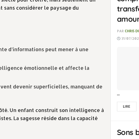
transf
nt sans considérer le paysage du
amour
PAR
CHRIS 
31/07/202
nte d’informations peut mener à une
telligence émotionnelle et affecte la
uvent devenir superficielles, manquant de
...
LIRE
té. Un enfant construit son intelligence à
istes. La sagesse réside dans la capacité
Sons b